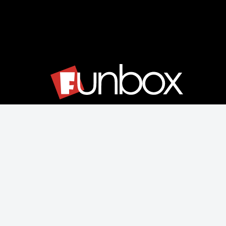
Μάθετε για εμάς
Αποστολές & Επιστροφές
Παραγγελίας & Πληρωμής
Όροι Χρήσης & Ασφάλεια
Ρυθμίσεις Cookies
Δεχόμαστε όλες τις πιστωτικές κάρτες: