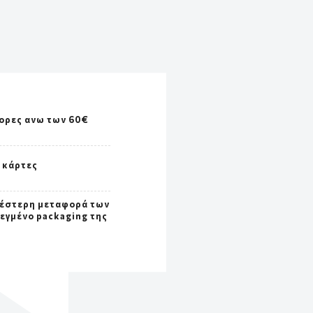
ορες ανω των 60€
ς κάρτες
έστερη μεταφορά των
σεγμένο packaging της