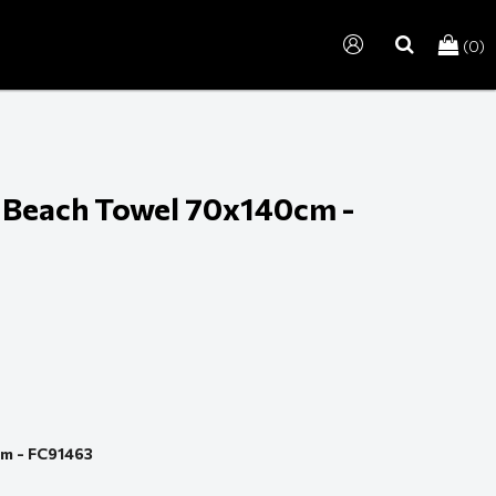
(0)
search
e Beach Towel 70x140cm -
cm - FC91463