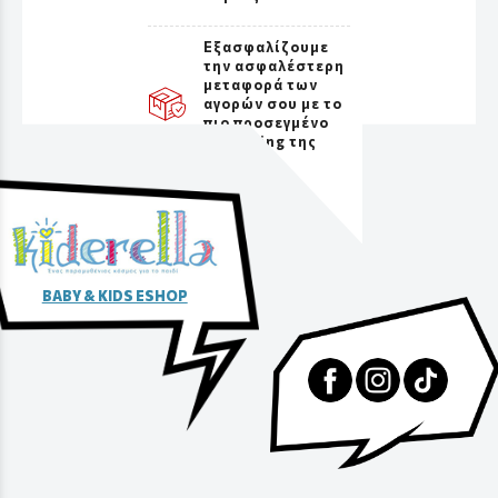
Εξασφαλίζουμε
την ασφαλέστερη
μεταφορά των
αγορών σου με το
πιο προσεγμένο
packaging της
αγοράς
BABY & KIDS ESHOP