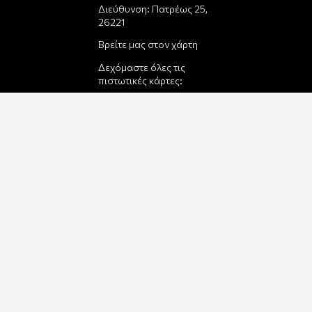
Διεύθυνση: Πατρέως 25,
26221
Βρείτε μας στον χάρτη
Δεχόμαστε όλες τις
πιστωτικές κάρτες:
Παρέλαβε τη παραγγελία
σου με