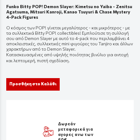
Funko Bitty POP! Demon Slayer: Kimetsu no Yaiba - Zenitsu
Agatsuma, Mitsuri Kanroji, Kanao Tsuyuri & Chase Mystery
4-Pack Figures
Ο κόσμος των POP! γίνεται μεγαλύτερος - και μικρότερος - με
τα συλλεκτικά Bitty POP! collectibles! Εμπλούτισε τη συλλογή
σου από Demon Slayer με αυτό το 4-pack που περιλαμβάνει 4
αποκλειστικές, συλλεκτικές mini φιγούρες του Tanjiro και άλλων
χαρακτήρων από το Demon Slayer.
Κατασκευασμένες από υψηλής ποιότητας βινύλιο για αντοχή
και λεπτομερή, πιστή σχεδίαση.
Προσθήκη στο Καλάθι
Δωρεάν
μεταφορικά για
αγορες ανω των
60€