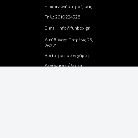
Επικοινωνήστε μαζί μας
Τηλ.:
2610224528
E-mail:
info@funbox.gr
Διεύθυνση: Πατρέως 25,
26221
Βρείτε μας στον χάρτη
Δεχόμαστε όλες τις
πιστωτικές κάρτες:
Παρέλαβε τη
παραγγελία σου με