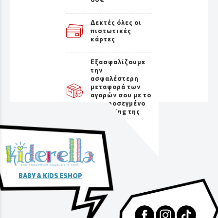
Δεκτές όλες οι
πιστωτικές
κάρτες
Εξασφαλίζουμε
την
ασφαλέστερη
μεταφορά των
αγορών σου με το
πιο προσεγμένο
packaging της
αγοράς
BABY & KIDS ESHOP