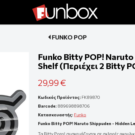
FUNKO POP
Funko Bitty POP! Naruto 
Shelf (Περιέχει 2 Bitty P
29,99 €
Κωδικός Προϊόντος:
FK89870
Barcode:
889698898706
Κατασκευαστής:
Funko
Funko Bitty POP! Naruto Shippuden - Hidden Lea
Τα
Bitty
Pops
! συσκευάζονται σε σκληρές ακρυλικ