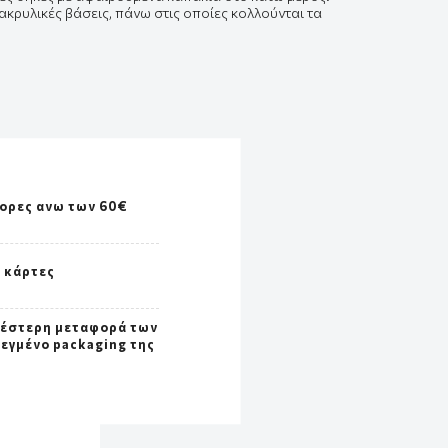
ακρυλικές βάσεις, πάνω στις οποίες
κολλούνται
τα
γορες ανω των 60€
ς κάρτες
λέστερη μεταφορά των
σεγμένο packaging της