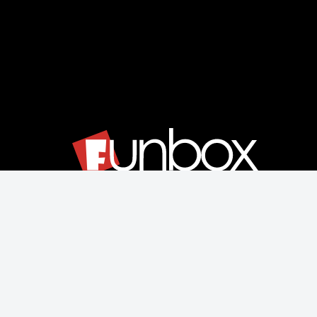
Μάθετε για εμάς
Αποστολές & Επιστροφές
Παραγγελίας & Πληρωμής
Όροι Χρήσης & Ασφάλεια
Ρυθμίσεις Cookies