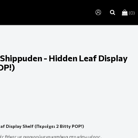
(0)
search
Shippuden - Hidden Leaf Display
OP!)
f Display Shelf (Περιέχει 2 Bitty POP!)
ές θήκες με
αφαιρούμενα
καπάκια στο κάτω μέρος.