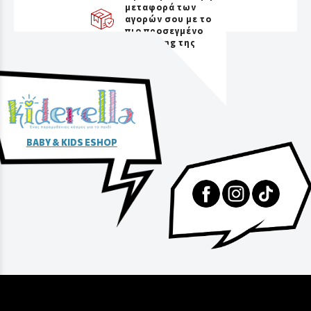
μεταφορά των
αγορών σου με το
πιο προσεγμένο
packaging της
αγοράς
BABY & KIDS ESHOP