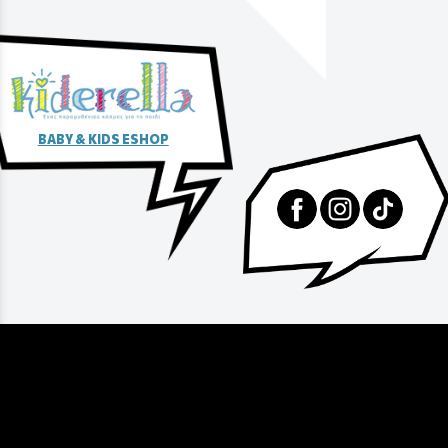
αγοράς
BABY & KIDS ESHOP