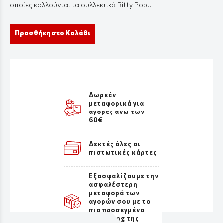
οποίες κολλούνται τα συλλεκτικά Bitty Pop!.
Προσθήκη στο Καλάθι
Δωρεάν
μεταφορικά για
αγορες ανω των
60€
Δεκτές όλες οι
πιστωτικές κάρτες
Εξασφαλίζουμε την
ασφαλέστερη
μεταφορά των
αγορών σου με το
πιο προσεγμένο
packaging της