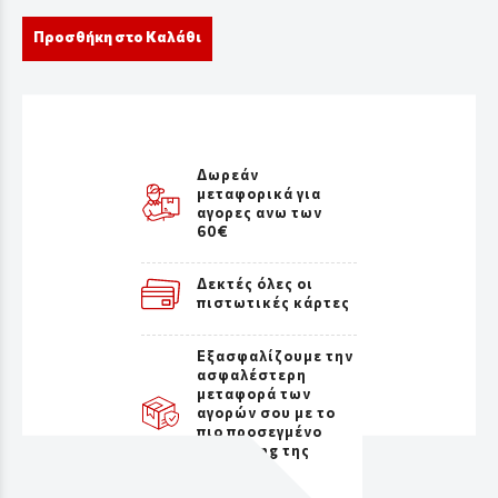
Προσθήκη στο Καλάθι
Δωρεάν
μεταφορικά για
αγορες ανω των
60€
Δεκτές όλες οι
πιστωτικές κάρτες
Εξασφαλίζουμε την
ασφαλέστερη
μεταφορά των
αγορών σου με το
πιο προσεγμένο
packaging της
αγοράς