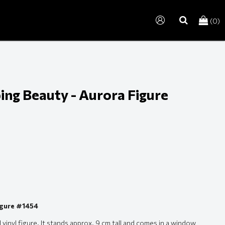
(0)
search
ing Beauty - Aurora Figure
igure #1454
vinyl figure. It stands approx. 9 cm tall and comes in a window