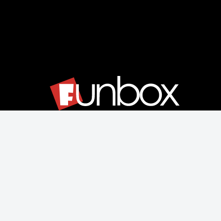
Μάθετε για εμάς
Αποστολές & Επιστροφές
Παραγγελίας & Πληρωμής
Όροι Χρήσης & Ασφάλεια
Ρυθμίσεις Cookies