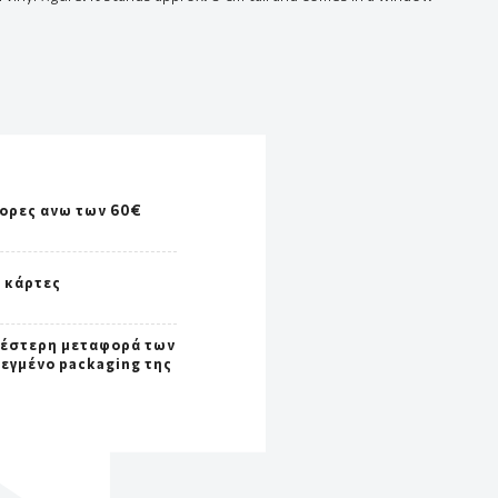
γορες ανω των 60€
ς κάρτες
έστερη μεταφορά των
σεγμένο packaging της