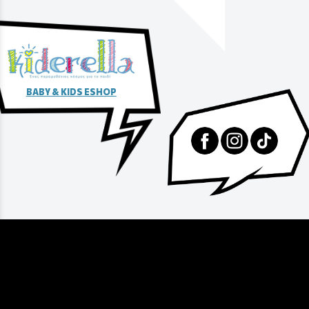
αγοράς
BABY & KIDS ESHOP