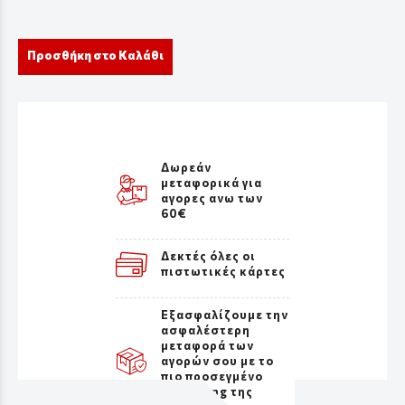
Προσθήκη στο Καλάθι
Δωρεάν
μεταφορικά για
αγορες ανω των
60€
Δεκτές όλες οι
πιστωτικές κάρτες
Εξασφαλίζουμε την
ασφαλέστερη
μεταφορά των
αγορών σου με το
πιο προσεγμένο
packaging της