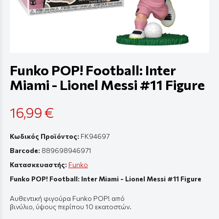
Funko POP! Football: Inter
Miami - Lionel Messi #11 Figure
16,99 €
Κωδικός Προϊόντος:
FK94697
Barcode:
889698946971
Κατασκευαστής:
Funko
Funko POP! Football: Inter Miami - Lionel Messi #11 Figure
Αυθεντική
φιγούρ
α Funko POP! από
β
ινύλιο
,
ύψους
π
ερί
π
ου
10
εκ
α
τοστών
.