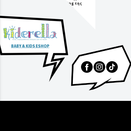
packaging της
αγοράς
BABY & KIDS ESHOP