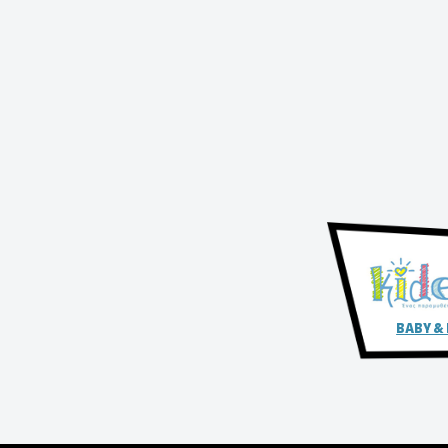
BABY &