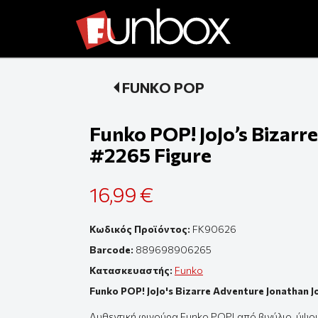
FUNKO POP
Funko POP! JoJo’s Bizarr
#2265 Figure
16,99 €
Κωδικός Προϊόντος:
FK90626
Barcode:
889698906265
Κατασκευαστής:
Funko
Funko POP! JoJo's Bizarre Adventure Jonathan 
Αυθεντική
φιγούρ
α Funko POP! από β
ινύλιο
,
ύψο