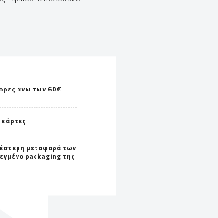
ορες ανω των 60€
ς κάρτες
έστερη μεταφορά των
σεγμένο packaging της