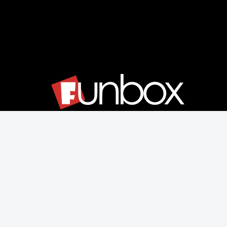
Μάθετε για εμάς
Αποστολές & Επιστροφές
Παραγγελίας & Πληρωμής
Όροι Χρήσης & Ασφάλεια
Ρυθμίσεις Cookies
Δεχόμαστε όλες τις πιστωτικές κάρτες: