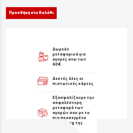
Προσθήκη στο Καλάθι
Δωρεάν
μεταφορικά για
αγορες ανω των
60€
Δεκτές όλες οι
πιστωτικές κάρτες
Εξασφαλίζουμε την
ασφαλέστερη
μεταφορά των
αγορών σου με το
πιο προσεγμένο
packaging της
αγοράς