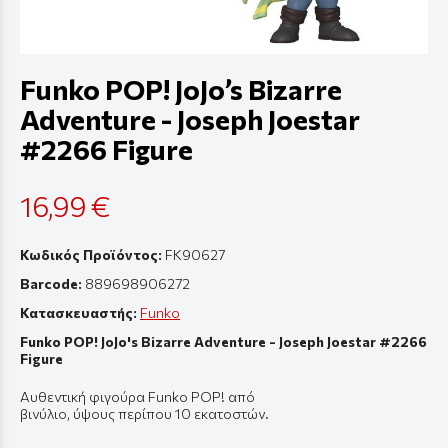
Funko POP! JoJo’s Bizarre
Adventure - Joseph Joestar
#2266 Figure
16,99 €
Κωδικός Προϊόντος:
FK90627
Barcode:
889698906272
Κατασκευαστής:
Funko
Funko POP! JoJo's Bizarre Adventure - Joseph Joestar #2266
Figure
Αυθεντική
φιγούρ
α Funko POP! από
β
ινύλιο
,
ύψους
π
ερί
π
ου
10
εκ
α
τοστών
.