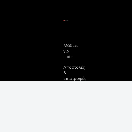
Μάθετε
για
εμάς
Αποστολές
&
Επιστροφές
Παραγγελίας
&
Πληρωμής
Όροι
Χρήσης
&
Ασφάλεια