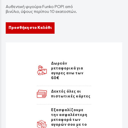
Αυθεντική
φιγούρ
α Funko POP! από
β
ινύλιο
,
ύψους
π
ερί
π
ου
10
εκ
α
τοστών
.
Προσθήκη στο Καλάθι
Δωρεάν
μεταφορικά για
αγορες ανω των
60€
Δεκτές όλες οι
πιστωτικές κάρτες
Εξασφαλίζουμε
την ασφαλέστερη
μεταφορά των
αγορών σου με το