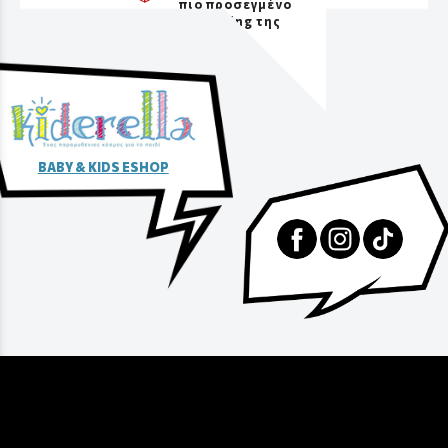
πιο προσεγμένο
packaging της
αγοράς
BABY & KIDS ESHOP