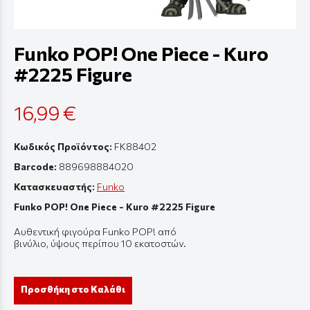
Funko POP! One Piece - Kuro
#2225 Figure
16,99 €
Κωδικός Προϊόντος:
FK88402
Barcode:
889698884020
Κατασκευαστής:
Funko
Funko POP! One Piece - Kuro #2225 Figure
Αυθεντική
φιγούρ
α Funko POP! από
β
ινύλιο
,
ύψους
π
ερί
π
ου
10
εκ
α
τοστών
.
Προσθήκη στο Καλάθι