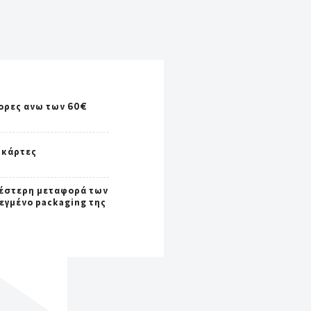
ορες ανω των 60€
 κάρτες
έστερη μεταφορά των
εγμένο packaging της