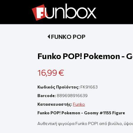
FUNKO POP
Funko POP! Pokemon - G
16,99 €
Κωδικός Προϊόντος:
FK91663
Barcode:
889698916639
Κατασκευαστής:
Funko
Funko POP! Pokemon - Goomy #1155 Figure
Αυθεντική
φιγούρ
α Funko POP! από β
ινύλιο
,
ύψο