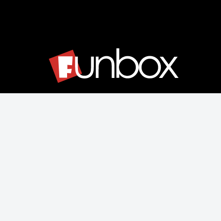
Μάθετε για εμάς
Αποστολές & Επιστροφές
Παραγγελίας & Πληρωμής
Όροι Χρήσης & Ασφάλεια
Ρυθμίσεις Cookies
Δεχόμαστε όλες τις πιστωτικές κάρτες: