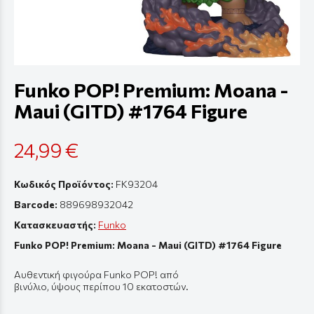
Funko POP! Premium: Moana -
Maui (GITD) #1764 Figure
24,99 €
Κωδικός Προϊόντος:
FK93204
Barcode:
889698932042
Κατασκευαστής:
Funko
Funko POP! Premium: Moana - Maui (GITD) #1764 Figure
Αυθεντική
φιγούρ
α Funko POP! από
β
ινύλιο
,
ύψους
π
ερί
π
ου
10
εκ
α
τοστών
.