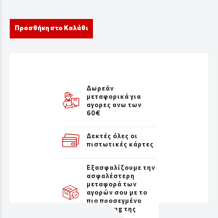
Προσθήκη στο Καλάθι
Δωρεάν
μεταφορικά για
αγορες ανω των
60€
Δεκτές όλες οι
πιστωτικές κάρτες
Εξασφαλίζουμε την
ασφαλέστερη
μεταφορά των
αγορών σου με το
πιο προσεγμένο
packaging της
αγοράς