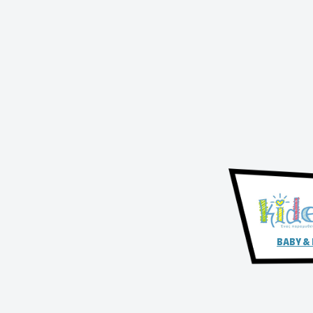
BABY &