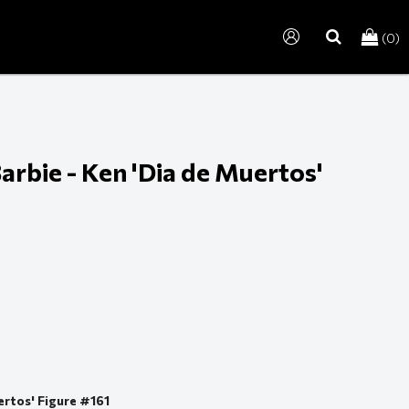
(0)
search
arbie - Ken 'Dia de Muertos'
ertos' Figure #161