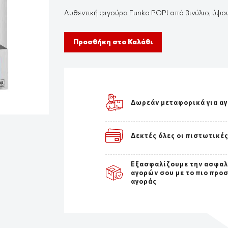
Αυθεντική
φιγούρ
α
Funko
POP!
από β
ινύλιο
,
ύψο
Προσθήκη στο Καλάθι
Δωρεάν μεταφορικά για α
Δεκτές όλες οι πιστωτικέ
Εξασφαλίζουμε την ασφα
αγορών σου με το πιο προ
αγοράς