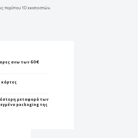
υς
π
ερί
π
ου
10
εκ
α
τοστών
.
γορες ανω των 60€
ς κάρτες
λέστερη μεταφορά των
σεγμένο packaging της