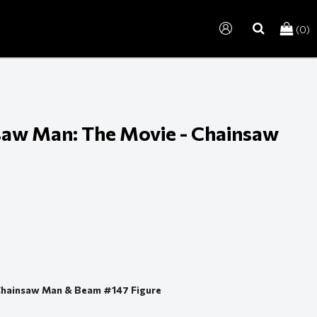
(0)
search
saw Man: The Movie - Chainsaw
 Chainsaw Man & Beam #147 Figure