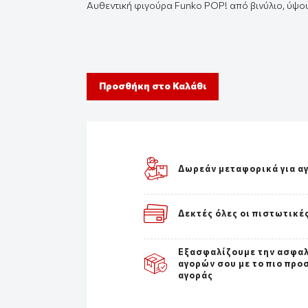
Αυθεντική
φιγούρ
α Funko POP! από β
ινύλιο
,
ύψο
Προσθήκη στο Καλάθι
Δωρεάν μεταφορικά για α
Δεκτές όλες οι πιστωτικέ
Εξασφαλίζουμε την ασφα
αγορών σου με το πιο προ
αγοράς