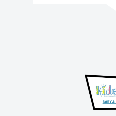
BABY &