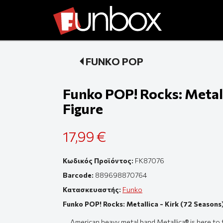
FUNKO POP
Funko POP! Rocks: Metall
Figure
17,99 €
Κωδικός Προϊόντος:
FK87076
Barcode:
889698870764
Κατασκευαστής:
Funko
Funko POP! Rocks: Metallica - Kirk (72 Seasons
American heavy metal band Metallica® is here to 