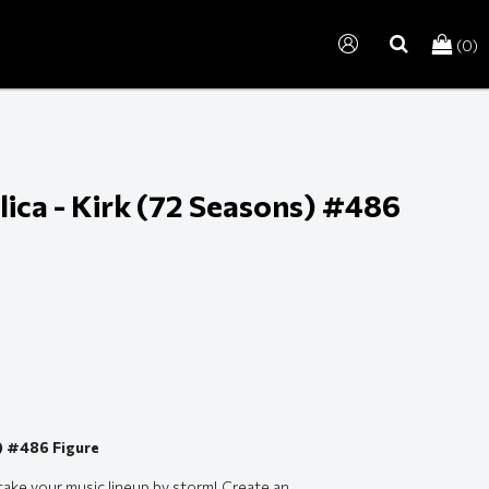
(0)
search
ica - Kirk (72 Seasons) #486
) #486 Figure
take your music lineup by storm! Create an