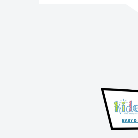
BABY &