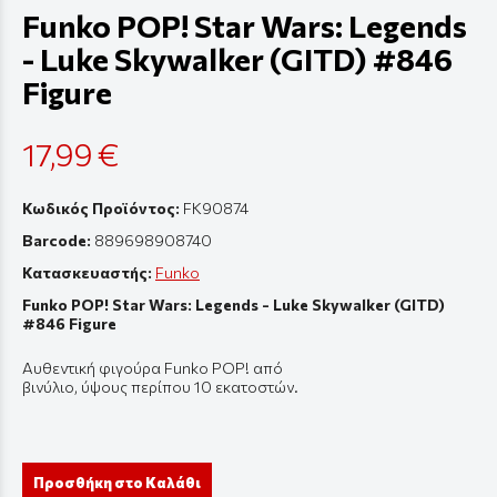
Funko POP! Star Wars: Legends
- Luke Skywalker (GITD) #846
Figure
17,99 €
Κωδικός Προϊόντος:
FK90874
Barcode:
889698908740
Κατασκευαστής:
Funko
Funko POP! Star Wars: Legends - Luke Skywalker (GITD)
#846 Figure
Αυθεντική
φιγούρ
α Funko POP! από
β
ινύλιο
,
ύψους
π
ερί
π
ου
10
εκ
α
τοστών
.
Προσθήκη στο Καλάθι