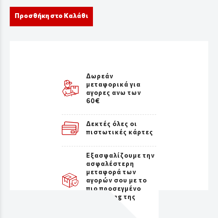
Προσθήκη στο Καλάθι
Δωρεάν
μεταφορικά για
αγορες ανω των
60€
Δεκτές όλες οι
πιστωτικές κάρτες
Εξασφαλίζουμε την
ασφαλέστερη
μεταφορά των
αγορών σου με το
πιο προσεγμένο
packaging της
αγοράς