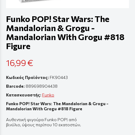
Funko POP! Star Wars: The
Mandalorian & Grogu -
Mandalorian With Grogu #818
Figure
16,99 €
Κωδικός Προϊόντος:
FK90443
Barcode:
889698904438
Κατασκευαστής:
Funko
Funko POP! Star Wars: The Mandalorian & Grogu -
Mandalorian With Grogu #818 Figure
Αυθεντική
φιγούρ
α Funko POP! από
β
ινύλιο
,
ύψους
π
ερί
π
ου
10
εκ
α
τοστών
.