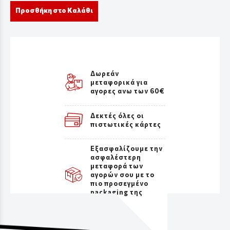
Προσθήκη στο Καλάθι
Δωρεάν
μεταφορικά για
αγορες ανω των 60€
Δεκτές όλες οι
πιστωτικές κάρτες
Εξασφαλίζουμε την
ασφαλέστερη
μεταφορά των
αγορών σου με το
πιο προσεγμένο
packaging της
αγοράς