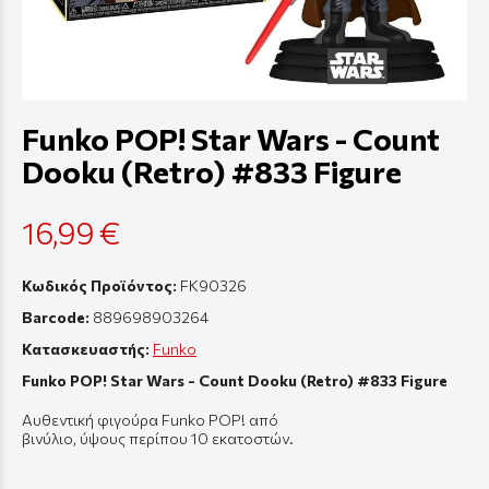
Funko POP! Star Wars - Count
Dooku (Retro) #833 Figure
16,99 €
Κωδικός Προϊόντος:
FK90326
Barcode:
889698903264
Κατασκευαστής:
Funko
Funko POP! Star Wars - Count Dooku (Retro) #833 Figure
Αυθεντική
φιγούρ
α Funko POP! από
β
ινύλιο
,
ύψους
π
ερί
π
ου
10
εκ
α
τοστών
.