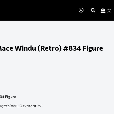
(0)
search
Mace Windu (Retro) #834 Figure
34 Figure
υς
π
ερί
π
ου
10
εκ
α
τοστών
.