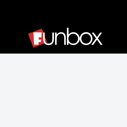
Μάθετε για εμάς
Αποστολές & Επιστροφές
Παραγγελίας & Πληρωμής
Όροι Χρήσης & Ασφάλεια
Ρυθμίσεις Cookies
Δεχόμαστε όλες τις πιστωτικές κάρτες: