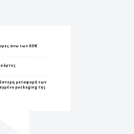
ορες ανω των 60€
 κάρτες
έστερη μεταφορά των
εγμένο packaging της