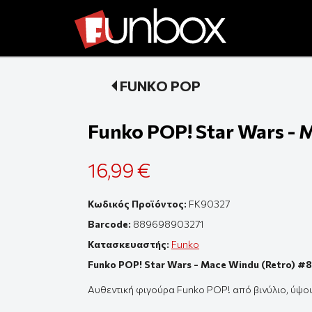
FUNKO POP
Funko POP! Star Wars - 
16,99 €
Κωδικός Προϊόντος:
FK90327
Barcode:
889698903271
Κατασκευαστής:
Funko
Funko POP! Star Wars - Mace Windu (Retro) #8
Αυθεντική
φιγούρ
α Funko POP! από β
ινύλιο
,
ύψο