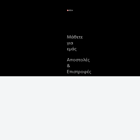
Μάθετε
για
εμάς
Αποστολές
&
Επιστροφές
Παραγγελίας
&
Πληρωμής
Όροι
Χρήσης
&
Ασφάλεια
Ρυθμίσεις