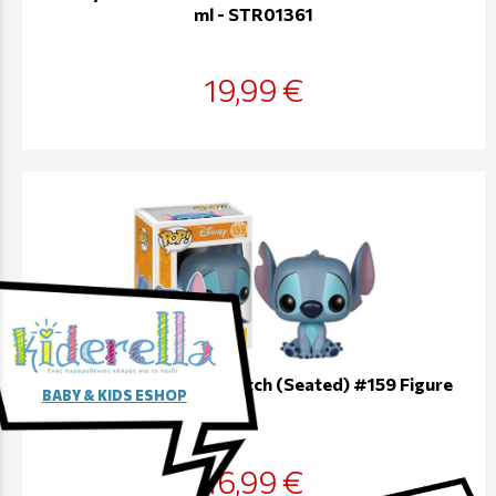
ml - STR01361
19,99 €
Funko Pop! Disney - Stitch (Seated) #159 Figure
BABY & KIDS ESHOP
16,99 €