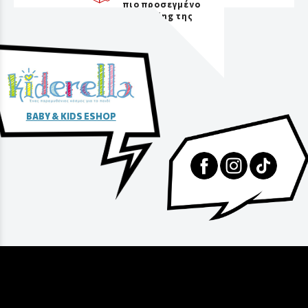
πιο προσεγμένο
packaging της
αγοράς
BABY & KIDS ESHOP