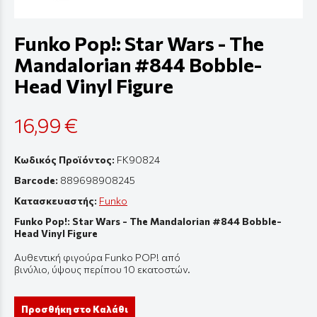
Funko Pop!: Star Wars - The
Mandalorian #844 Bobble-
Head Vinyl Figure
16,99 €
Κωδικός Προϊόντος:
FK90824
Barcode:
889698908245
Κατασκευαστής:
Funko
Funko Pop!: Star Wars - The Mandalorian #844 Bobble-
Head Vinyl Figure
Αυθεντική
φιγούρ
α Funko POP! από
β
ινύλιο
,
ύψους
π
ερί
π
ου
10
εκ
α
τοστών
.
Προσθήκη στο Καλάθι