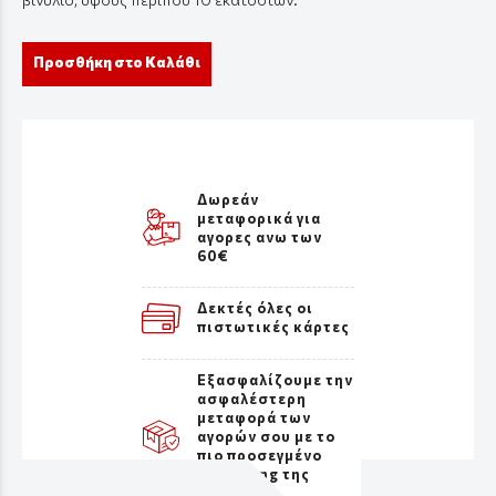
Προσθήκη στο Καλάθι
Δωρεάν
μεταφορικά για
αγορες ανω των
60€
Δεκτές όλες οι
πιστωτικές κάρτες
Εξασφαλίζουμε την
ασφαλέστερη
μεταφορά των
αγορών σου με το
πιο προσεγμένο
packaging της
αγοράς