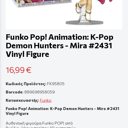
Funko Pop! Animation: K-Pop
Demon Hunters - Mira #2431
Vinyl Figure
16,99 €
Κωδικός Προϊόντος:
FK95805
Barcode:
889698958059
Κατασκευαστής:
Funko
Funko Pop! Animation: K-Pop Demon Hunters - Mira #2431
Vinyl Figure
Αυθεντική
φιγούρ
α Funko POP! από
β
ινύλιο
,
ύψους
π
ερί
π
ου
10
εκ
α
τοστών
.