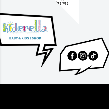
packaging της
αγοράς
BABY & KIDS ESHOP