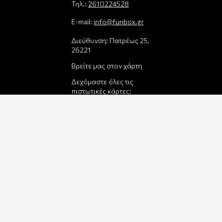
Τηλ.:
2610224528
E-mail:
info@funbox.gr
Διεύθυνση: Πατρέως 25,
26221
Βρείτε μας στον χάρτη
Δεχόμαστε όλες τις
πιστωτικές κάρτες:
Παρέλαβε τη
παραγγελία σου με