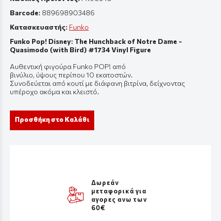
Barcode:
889698903486
Κατασκευαστής:
Funko
Funko Pop! Disney: The Hunchback of Notre Dame -
Quasimodo (with Bird) #1734 Vinyl Figure
Αυθεντική
φιγούρ
α Funko POP! από
β
ινύλιο
,
ύψους
π
ερί
π
ου
10
εκ
α
τοστών
.
Συνοδεύεται από
κουτί
με
διάφ
α
νη
β
ιτρίν
α,
δείχνοντ
ας
υπ
έροχο
α
κόμ
α και
κλειστό
.
Προσθήκη στο Καλάθι
Δωρεάν
μεταφορικά για
αγορες ανω των
60€