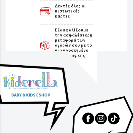
Δεκτές όλες οι
πιστωτικές
κάρτες
Εξασφαλίζουμε
την ασφαλέστερη
μεταφορά των
αγορών σου με το
πιο προσεγμένο
packaging της
αγοράς
BABY & KIDS ESHOP