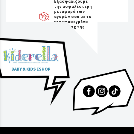
Εξασφαλίζουμε
την ασφαλέστερη
μεταφορά των
αγορών σου με το
πιο προσεγμένο
packaging της
αγοράς
BABY & KIDS ESHOP