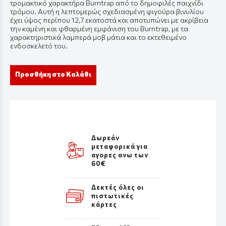
τρομακτικό χαρακτήρα Burntrap από το δημοφιλές παιχνίδι
τρόμου. Αυτή η λεπτομερώς σχεδιασμένη φιγούρα βινυλίου
έχει ύψος περίπου 12,7 εκατοστά και αποτυπώνει με ακρίβεια
την καμένη και φθαρμένη εμφάνιση του Burntrap, με τα
χαρακτηριστικά λαμπερά μοβ μάτια και το εκτεθειμένο
ενδοσκελετό του.
Προσθήκη στο Καλάθι
Δωρεάν
μεταφορικά για
αγορες ανω των
60€
Δεκτές όλες οι
πιστωτικές
κάρτες