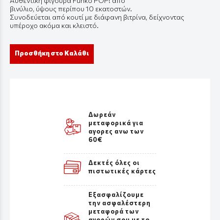
Αυθεντική
φιγούρ
α Funko
POP!
από
β
ινύλιο
,
ύψους
π
ερί
π
ου
10
εκ
α
τοστών
.
Συνοδεύεται από
κουτί
με
διάφ
α
νη
β
ιτρίν
α,
δείχνοντ
ας
υπ
έροχο
α
κόμ
α και
κλειστό
.
Προσθήκη στο Καλάθι
Δωρεάν
μεταφορικά για
αγορες ανω των
60€
Δεκτές όλες οι
πιστωτικές κάρτες
Εξασφαλίζουμε
την ασφαλέστερη
μεταφορά των
αγορών σου με το