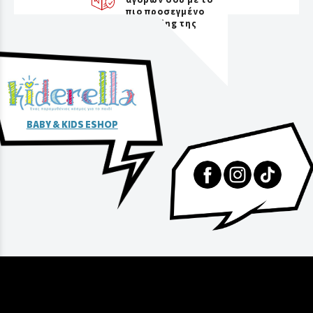
πιο προσεγμένο
packaging της
αγοράς
BABY & KIDS ESHOP