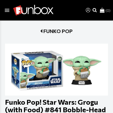
menu
(0)
search
FUNKO POP
Funko Pop! Star Wars: Grogu
(with Food) #841 Bobble-Head