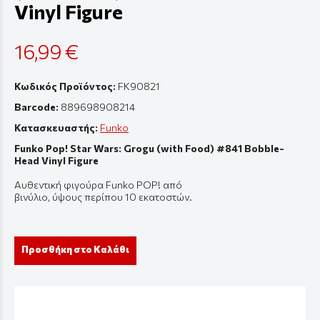
Vinyl Figure
16,99 €
Κωδικός Προϊόντος:
FK90821
Barcode:
889698908214
Κατασκευαστής:
Funko
Funko Pop! Star Wars: Grogu (with Food) #841 Bobble-
Head Vinyl Figure
Αυθεντική
φιγούρ
α Funko POP! από
β
ινύλιο
,
ύψους
π
ερί
π
ου
10
εκ
α
τοστών
.
Προσθήκη στο Καλάθι