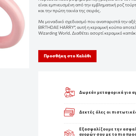
είναι εμπνευσμένη από την εμβληματική ροζ τούρτ
και την πρώτη ταινία της σειράς.
Με μοναδικό σχεδιασμό που αναπαριστά την αξ
BIRTHDAE HARRY", αυτή η κεραμική κούπα αποτελε
Wizarding World. Διαθέτει ασορτί κεραμικό καπά
Προσθήκη στο Καλάθι
Δωρεάν μεταφορικά για α
Δεκτές όλες οι πιστωτικέ
Εξασφαλίζουμε την ασφα
αγορών σου με το πιο προ