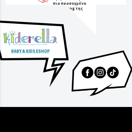
πιο προσεγμένο
packaging της
αγοράς
BABY & KIDS ESHOP