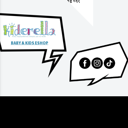
packaging της
αγοράς
BABY & KIDS ESHOP