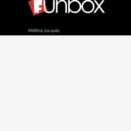
Μάθετε για εμάς
Αποστολές & Επιστροφές
Παραγγελίας & Πληρωμής
Όροι Χρήσης & Ασφάλεια
Ρυθμίσεις Cookies
Δεχόμαστε όλες τις πιστωτικές κάρτες:
Παρέλαβε τη παραγγελία σου με