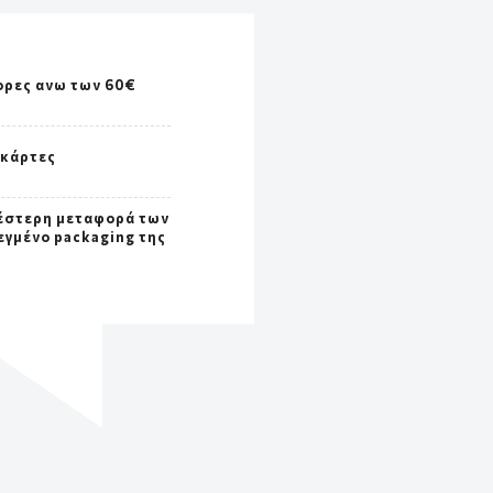
ορες ανω των 60€
 κάρτες
έστερη μεταφορά των
εγμένο packaging της