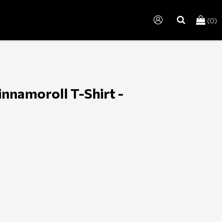
(0)
search
innamoroll T-Shirt -