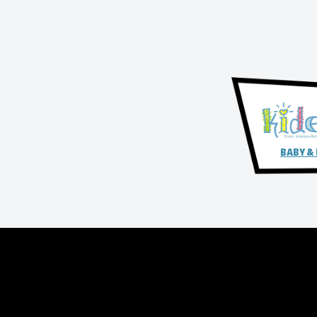
BABY &