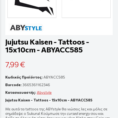
Jujutsu Kaisen - Tattoos -
15x10cm - ABYACC585
7,99 €
Κωδικός Προϊόντος:
ABYACC585
Barcode:
3665361162346
Κατασκευαστής:
Abystyle
Jujutsu Kaisen - Tattoos - 15x10cm - ABYACC585
Με αυτά τα tattoos της ABYstyle θα νιώσεις λες και μόλις σε
σημάδεψε ο Sukuna! Κούμπωσε την
cursed energy
σου και
δείξε σε όλους ότι είσαι έτοιμος για μάχη δίπλα στον Gojo και