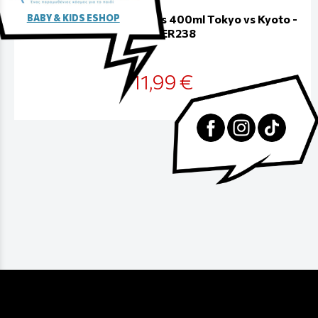
BABY & KIDS ESHOP
Jujutsu Kaisen Large Glass 400ml Tokyo vs Kyoto -
ABYVER238
11,99 €