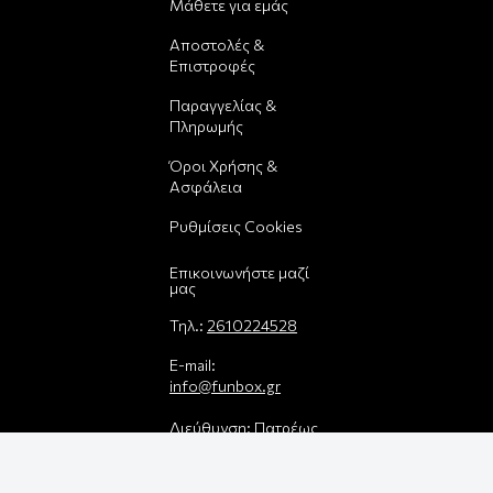
Μάθετε για εμάς
Αποστολές &
Επιστροφές
Παραγγελίας &
Πληρωμής
Όροι Χρήσης &
Ασφάλεια
Ρυθμίσεις Cookies
Επικοινωνήστε μαζί
μας
Τηλ.:
2610224528
E-mail:
info@funbox.gr
Διεύθυνση: Πατρέως
25, 26221
Βρείτε μας στον