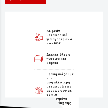
Δωρεάν
μεταφορικά
για αγορες ανω
των 60€
Δεκτές όλες οι
πιστωτικές
κάρτες
Εξασφαλίζουμε
την
ασφαλέστερη
μεταφορά των
αγορών σου με
το πιο
προσεγμένο
packaging της
αγοράς