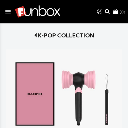
menu
(0)
search
K-POP COLLECTION