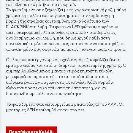
το εμβληματικό μοτίβο του σφυριού.
Το φωτιζόμενο στικ ξεχωρίζει με τη χαρακτηριστική ροζ-μαύρη
χρωματική παλέτα του συγκροτήματος, την καρδιόσχημη
μορφή της σφαίρας και το εμβληματικό λογότυπο των
BLACKPINK στη λαβή. Τα φωτεινά LED φώτα προσφέρουν
τρεις διαφορετικές λειτουργίες φωτισμού - σταθερό φως,
αναβοσβήσιμο και λάμψη, που δημιουργούν αξέχαστη
συναυλιακή ατμόσφαιρα και σας επιτρέπουν να υποστηρίξετε
το αγαπημένο σας συγκρότημα με τον πιο εντυπωσιακό τρόπο.
Ο ελαφρύς και εργονομικός σχεδιασμός εξασφαλίζει άνετο
κράτημα ακόμα και κατά τη διάρκεια παρατεταμένης χρήσης. Ο
συμπεριλαμβανόμενος ιμάντας χειρός επιτρέπει εύκολη
μεταφορά και προστατεύει το στικ από πτώση κατά τη
διάρκεια έντονων στιγμών στις συναυλίες. Κάθε κομμάτι
ελέγχεται προσεκτικά πριν από την αποστολή, για να
διασφαλίσουμε τέλεια λειτουργικότητα.
Το φωτιζόμενο στικ λειτουργεί με 3 μπαταρίες τύπου AAA. Οι
μπαταρίες ΔΕΝ περιλαμβάνονται στο σετ.
Προσθήκη στο Καλάθι