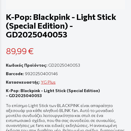
K-Pop: Blackpink - Light Stick
(Special Edition) -
GD2025040053
89,99 €
Κωδικός Προϊόντος:
GD2025040053
Barcode:
9920250400146
Κατασκευαστής:
YG Plus
K-Pop: Blackpink - Light Stick (Special Edition)
- GD2025040053
Το επίσημο Light Stick των BLACKPINK είναι απαραίτητο
αξεσουάρ για κάθε αληθινό BLINK fan. Αυτό το μοναδικό
μοντέλο συνδυάζει λειτουργικότητα και στυλ σε ένα
εντυπωσιακό σχέδιο, που θα σας συνοδεύει σε συναυλίες,
συναντήσεις με fans και ειδικές εκδηλώσεις. Η ανανεωμένη
έκδοση του στικ διαθέτει νέο, βελτιωμένο σχέδιο, διατηρώντας