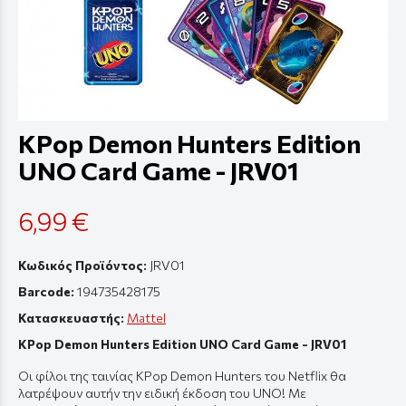
KPop Demon Hunters Edition
UNO Card Game - JRV01
6,99 €
Κωδικός Προϊόντος:
JRV01
Barcode:
194735428175
Κατασκευαστής:
Mattel
KPop Demon Hunters Edition UNO Card Game - JRV01
Οι φίλοι της ταινίας KPop Demon Hunters του Netflix θα
λατρέψουν αυτήν την ειδική έκδοση του UNO! Με