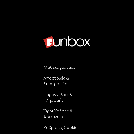
Μάθετε για εμάς
Αποστολές &
Επιστροφές
Παραγγελίας &
Πληρωμής
Όροι Χρήσης &
Ασφάλεια
Ρυθμίσεις Cookies