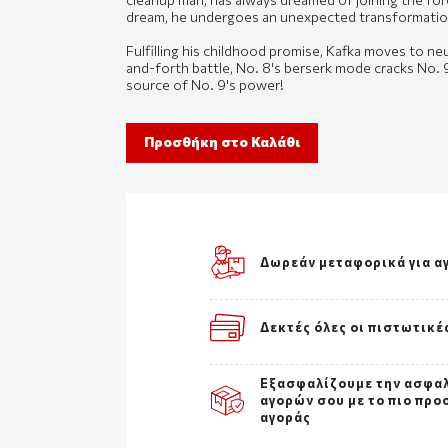
dream, he undergoes an unexpected transformation
Fulfilling his childhood promise, Kafka moves to ne
and-forth battle, No. 8's berserk mode cracks No. 9'
source of No. 9's power!
Προσθήκη στο Καλάθι
Δωρεάν μεταφορικά για α
Δεκτές όλες οι πιστωτικέ
Εξασφαλίζουμε την ασφα
αγορών σου με το πιο προ
αγοράς