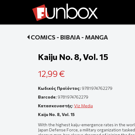
COMICS - ΒΙΒΛΙΑ - MANGA
Kaiju No. 8, Vol. 15
12,99 €
Κωδικός Προϊόντος:
9781974762279
Barcode:
9781974762279
Κατασκευαστής:
Viz Media
Kaiju No. 8, Vol. 15
With the highest kaiju-emergence rates in the world
Japan Defense Force, a military organization tasked 
cleanup man, has always dreamed of joining the for