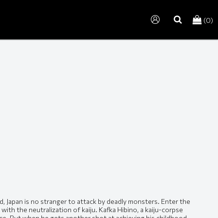
(0)
search
, Japan is no stranger to attack by deadly monsters. Enter the
with the neutralization of kaiju. Kafka Hibino, a kaiju-corpse
ce. But when he gets another shot at achieving his childhood