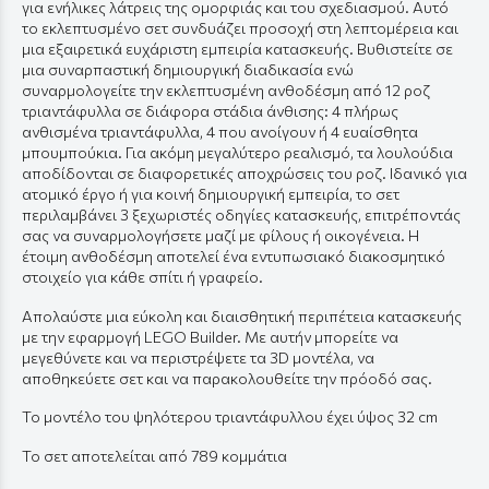
για ενήλικες λάτρεις της ομορφιάς και του σχεδιασμού. Αυτό
το εκλεπτυσμένο σετ συνδυάζει προσοχή στη λεπτομέρεια και
μια εξαιρετικά ευχάριστη εμπειρία κατασκευής. Βυθιστείτε σε
μια συναρπαστική δημιουργική διαδικασία ενώ
συναρμολογείτε την εκλεπτυσμένη ανθοδέσμη από 12 ροζ
τριαντάφυλλα σε διάφορα στάδια άνθισης: 4 πλήρως
ανθισμένα τριαντάφυλλα, 4 που ανοίγουν ή 4 ευαίσθητα
μπουμπούκια. Για ακόμη μεγαλύτερο ρεαλισμό, τα λουλούδια
αποδίδονται σε διαφορετικές αποχρώσεις του ροζ. Ιδανικό για
ατομικό έργο ή για κοινή δημιουργική εμπειρία, το σετ
περιλαμβάνει 3 ξεχωριστές οδηγίες κατασκευής, επιτρέποντάς
σας να συναρμολογήσετε μαζί με φίλους ή οικογένεια. Η
έτοιμη ανθοδέσμη αποτελεί ένα εντυπωσιακό διακοσμητικό
στοιχείο για κάθε σπίτι ή γραφείο.
Απολαύστε μια εύκολη και διαισθητική περιπέτεια κατασκευής
με την εφαρμογή LEGO Builder. Με αυτήν μπορείτε να
μεγεθύνετε και να περιστρέψετε τα 3D μοντέλα, να
αποθηκεύετε σετ και να παρακολουθείτε την πρόοδό σας.
Το μοντέλο του ψηλότερου τριαντάφυλλου έχει ύψος 32 cm
Το σετ αποτελείται από 789 κομμάτια