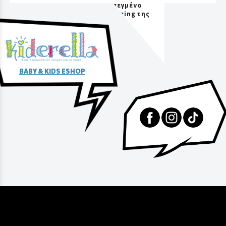
προσεγμένο
packaging της
αγοράς
BABY & KIDS ESHOP