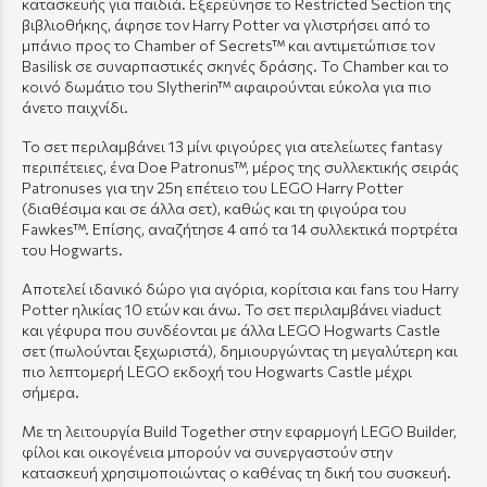
κατασκευής για παιδιά. Εξερεύνησε το Restricted Section της
βιβλιοθήκης, άφησε τον Harry Potter να γλιστρήσει από το
μπάνιο προς το Chamber of Secrets™ και αντιμετώπισε τον
Basilisk σε συναρπαστικές σκηνές δράσης. Το Chamber και το
κοινό δωμάτιο του Slytherin™ αφαιρούνται εύκολα για πιο
άνετο παιχνίδι.
Το σετ περιλαμβάνει 13 μίνι φιγούρες για ατελείωτες fantasy
περιπέτειες, ένα Doe Patronus™, μέρος της συλλεκτικής σειράς
Patronuses για την 25η επέτειο του LEGO Harry Potter
(διαθέσιμα και σε άλλα σετ), καθώς και τη φιγούρα του
Fawkes™. Επίσης, αναζήτησε 4 από τα 14 συλλεκτικά πορτρέτα
του Hogwarts.
Αποτελεί ιδανικό δώρο για αγόρια, κορίτσια και fans του
Harry
Potter
ηλικίας 10 ετών και άνω. Το σετ περιλαμβάνει viaduct
και γέφυρα που συνδέονται με άλλα LEGO Hogwarts Castle
σετ (πωλούνται ξεχωριστά), δημιουργώντας τη μεγαλύτερη και
πιο λεπτομερή LEGO εκδοχή του Hogwarts Castle μέχρι
σήμερα.
Με τη λειτουργία Build Together στην εφαρμογή
LEGO Builder
,
φίλοι και οικογένεια μπορούν να συνεργαστούν στην
κατασκευή χρησιμοποιώντας ο καθένας τη δική του συσκευή.