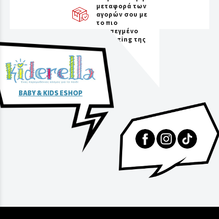
μεταφορά των
αγορών σου με
το πιο
προσεγμένο
packaging της
αγοράς
BABY & KIDS ESHOP