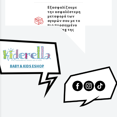
Εξασφαλίζουμε
την ασφαλέστερη
μεταφορά των
αγορών σου με το
πιο προσεγμένο
packaging της
αγοράς
BABY & KIDS ESHOP