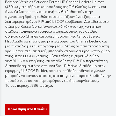
Editions Vehicles Scuderia Ferrari HP Charles Leclerc Helmet
(43014) για εφήβους και οπαδούς της F1® ηλικίας 14 ετών και
άνω. Οι λάτρεις των αυτοκινήτων θα βυθιστούν στην
αγωνιστική δράση καθώς κατασκευάζουν ένα εξαιρετικά
λεπτομερές κράνος F1® από LEGO® τουβλάκια. Διατίθεται στο
διάσημο Rosso Corsa (αγωνιστικό κόκκινο) της Ferrari και
διαθέτει τυπωμένα γραφικά στοιχεία, όπως τον αριθμό
οδηγού του Charles και άλλες προσωπικές λεπτομέρειες.
Περιλαμβάνει επίσης μια μίνι φιγούρα του Charles Leclerc και
μια πινακίδα με την υπογραφή του. Μόλις οι φαν περάσουν τη
γραμμή του τερματισμού, μπορούν να διακοσμήσουν τον χώρο
τους με το LEGO® κράνος. Είναι επίσης εξαιρετικό δώρο
γενεθλίων για εφήβους και οπαδούς της F1®. Για περισσότερη
διασκέδαση, αυτό το σετ μοντέλου F1® είναι διαθέσιμο στην
εφαρμογή LEGO® Builder, όπου οι επίδοξοι οδηγοί αγώνων
μπορούν να κάνουν στάσεις στα πιτ για να παρακολουθούν την
πρόοδό τους και να περιστρέφουν τις δημιουργίες τους.
Το σετ περιέχει 886 τεμάχια.
Προσθήκη στο Καλάθι