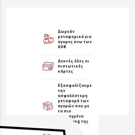
Δωρεάν
μεταφορικά για
αγορες ανω των
60€
Δεκτές όλες οι
πιστωτικές
κάρτες
Εξασφαλίζουμε
την
ασφαλέστερη
μεταφορά των
αγορών σου με
το πιο
προσεγμένο
packaging της
αγοράς