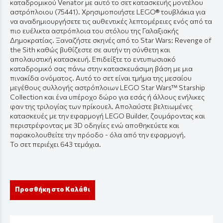
καταδρομικού Venator με αυτό το σετ κατασκευής μοντέλου
αστρόπλοιου (75441). Χρησιμοποιήστε LEGO® τουβλάκια για
να αναδημιουργήσετε τις αυθεντικές λεπτομέρειες ενός από τα
πιο ευέλικτα αστρόπλοια του στόλου της Γαλαξιακής
Δημοκρατίας. Ξαναζήστε σκηνές από το Star Wars: Revenge of
the Sith καθώς βυθίζεστε σε αυτήν τη σύνθετη και
απολαυστική κατασκευή. Επιδείξτε το εντυπωσιακό
καταδρομικό σας πάνω στην κατασκευάσιμη βάση με μια
πινακίδα ονόματος. Αυτό το σετ είναι τμήμα της μεσαίου
μεγέθους συλλογής αστρόπλοιων LEGO Star Wars™ Starship
Collection και ένα υπέροχο δώρο για εσάς ή άλλους ενήλικες
φαν της τριλογίας των πρίκουελ. Απολαύστε βελτιωμένες
κατασκευές με την εφαρμογή LEGO Builder, ζουμάροντας και
περιστρέφοντας με 3D οδηγίες ενώ αποθηκεύετε και
παρακολουθείτε την πρόοδο - όλα από την εφαρμογή.
Το σετ περιέχει 643 τεμάχια.
Προσθήκη στο Καλάθι