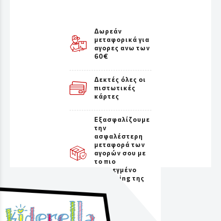
Δωρεάν
μεταφορικά για
αγορες ανω των
60€
Δεκτές όλες οι
πιστωτικές
κάρτες
Εξασφαλίζουμε
την
ασφαλέστερη
μεταφορά των
αγορών σου με
το πιο
προσεγμένο
packaging της
αγοράς