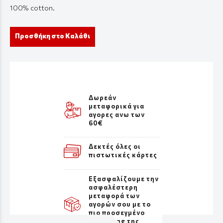
100%
cotton
.
Προσθήκη στο Καλάθι
Δωρεάν
μεταφορικά για
αγορες ανω των
60€
Δεκτές όλες οι
πιστωτικές κάρτες
Εξασφαλίζουμε την
ασφαλέστερη
μεταφορά των
αγορών σου με το
πιο προσεγμένο
packaging της