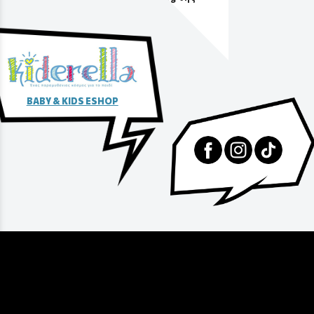
αγοράς
BABY & KIDS ESHOP