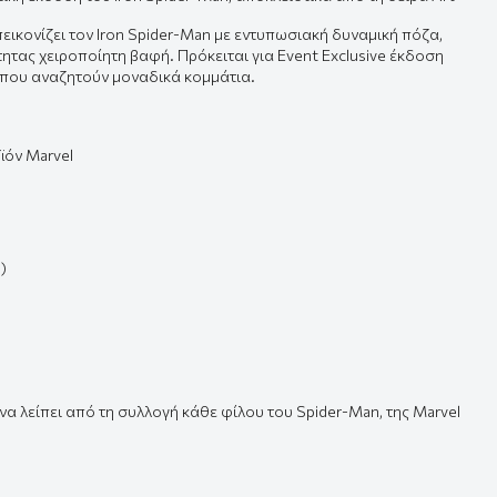
εικονίζει τον Iron Spider-Man με εντυπωσιακή δυναμική πόζα,
τητας χειροποίητη βαφή. Πρόκειται για Event Exclusive έκδοση
 που αναζητούν μοναδικά κομμάτια.
ϊόν Marvel
)
α λείπει από τη συλλογή κάθε φίλου του Spider-Man, της Marvel