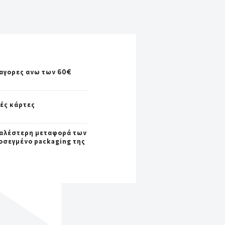
αγορες ανω των 60€
κές κάρτες
αλέστερη μεταφορά των
ροσεγμένο packaging της