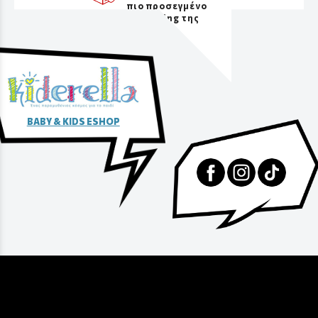
πιο προσεγμένο
packaging της
αγοράς
BABY & KIDS ESHOP