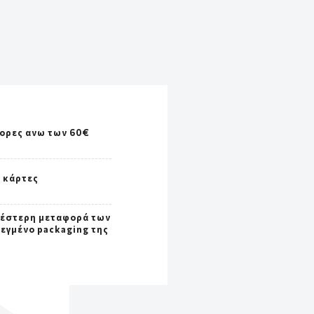
γορες ανω των 60€
ς κάρτες
έστερη μεταφορά των
σεγμένο packaging της